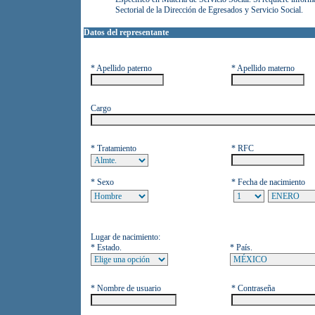
Sectorial de la Dirección de Egresados y Servicio Social.
Datos del representante
* Apellido paterno
* Apellido materno
Cargo
* Tratamiento
* RFC
* Sexo
* Fecha de nacimiento
Lugar de nacimiento:
* Estado.
* País.
* Nombre de usuario
* Contraseña