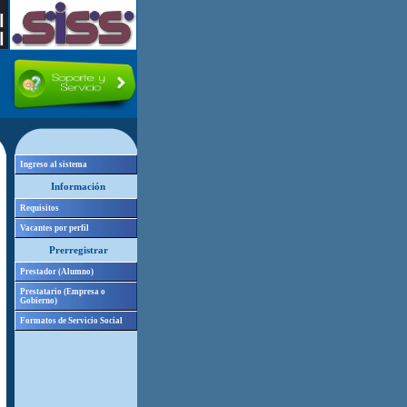
Ingreso al sistema
Información
Requisitos
Vacantes por perfil
Prerregistrar
Prestador (Alumno)
Prestatario (Empresa o
Gobierno)
Formatos de Servicio Social