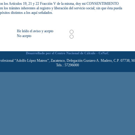
 con los Artículos 19, 21 y 22 Fracción V de la misma, doy mi CONSENTIMIENTO
en los trámites inherentes al registro y liberación del servicio social; sin que ésta pueda
pósitos distintos a los aquí señalados.
He leído el aviso y acepto
No acepto
Desarrollado por el Centro Nacional de Cálculo - CeNaC
ofesional “Adolfo López Mateos”, Zacatenco, Delegación Gustavo A. Madero, C.P. 07738, M
Tels.: 57296000